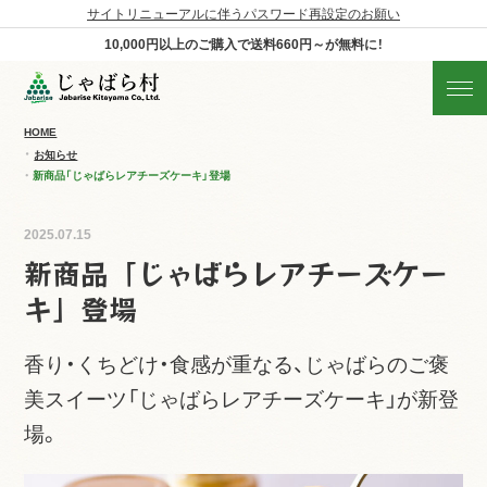
サイトリニューアルに伴うパスワード再設定のお願い
じゃばらの商品を探す
10,000円以上のご購入で
送料660円～が無料に！
産地直送!旬の商品
HOME
商品の分類から探す
お知らせ
新商品「じゃばらレアチーズケーキ」登場
ギフト
2025.07.15
新商品「じゃばらレアチーズケー
すべての商品を見る
キ」登場
香り・くちどけ・食感が重なる、じゃばらのご褒
美スイーツ「じゃばらレアチーズケーキ」が新登
場。