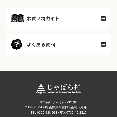
お買い物ガイド
よくある質問
株式会社じゃばらいず北山
〒647-1604 和歌山県東牟婁郡北山村下尾井335
TEL:0120-928-933 / FAX:0735-49-2317