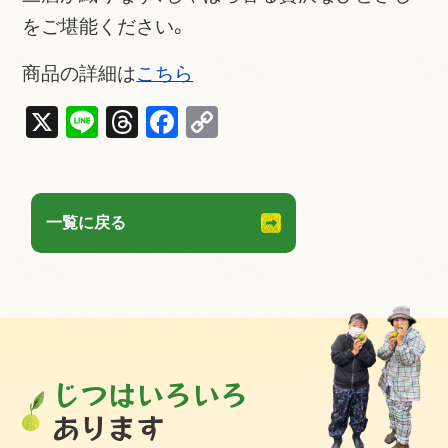
をご堪能ください。
商品の詳細は
こちら
X
Li
T
F
C
n
hr
a
o
e
e
c
p
a
e
y
一覧に戻る
d
b
Li
s
o
n
o
k
k
じつはいろいろ
あります