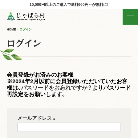
10,000円以上のご購入で
送料660円～が無料に！
じゃばらの商品を探す
産地直送!旬の商品
HOME
ログイン
ログイン
商品の分類から探す
ギフト
会員登録がお済みのお客様
すべての商品を見る
※2024年2月以前に会員登録いただいていたお客
様は、
パスワードをお忘れですか？
よりパスワード
再設定をお願いします。
メールアドレス
(