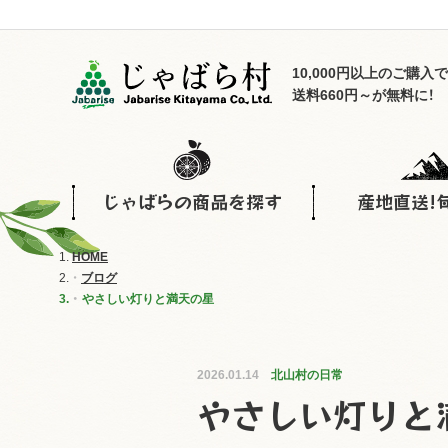
10,000円以上のご購入で
送料660円～が無料に！
じゃばらの商品を探す
産地直送!
HOME
ブログ
やさしい灯りと満天の星
2026.01.14
北山村の日常
やさしい灯りと