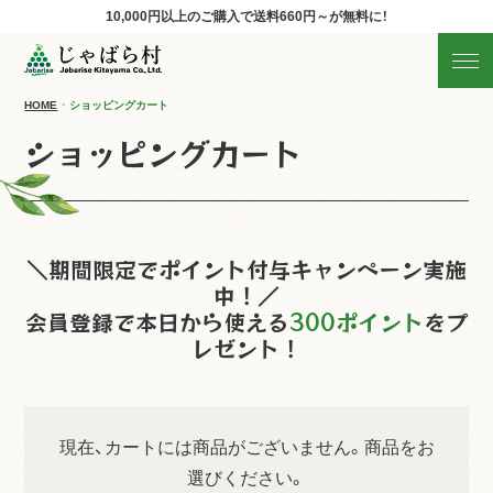
10,000円以上のご購入で
送料660円～が無料に！
じゃばらの商品を探す
産地直送!旬の商品
HOME
ショッピングカート
ショッピングカート
商品の分類から探す
ギフト
＼期間限定でポイント付与キャンペーン実施
すべての商品を見る
中！／
会員登録で本日から使える
300ポイント
をプ
レゼント！
現在、カートには商品がございません。商品をお
選びください。