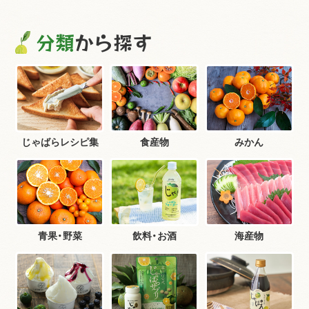
分類
から探す
じゃばらレシピ集
食産物
みかん
青果・野菜
飲料・お酒
海産物