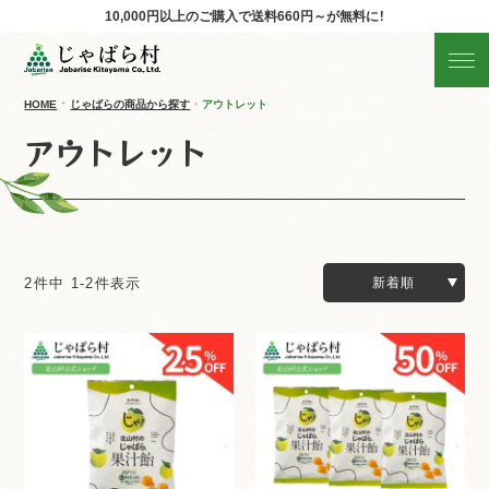
10,000円以上のご購入で
送料660円～が無料に！
じゃばらの商品を探す
産地直送!旬の商品
HOME
じゃばらの商品から探す
アウトレット
アウトレット
商品の分類から探す
ギフト
すべての商品を見る
2
件中
1
-
2
件表示
新着順