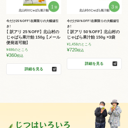
今だけ25％OFF！在庫限りの大幅値引
今だけ50％OFF！在庫限りの大幅値引
き！
き！
【 訳アリ 25％OFF】 北山村の
【 訳アリ 50％OFF】 北山村の
じゃばら果汁飴 150g 【メール
じゃばら果汁飴 150g ×3袋
便発送可能】
¥
1,458
のところ
¥
720
¥
486
のところ
税込
¥
360
税込
詳細を見る
詳細を見る
じつはいろいろ