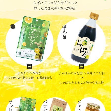
もぎたてじゃばらをギュッと
搾ったままの100%天然果汁
ぽん酢
ナリルチン豊富な
じゃばらの皮を使い、風味にこだわ
じゃばらの果皮を使った季節商品
った
じゃばらをまるごと味わうぽん酢
サプリ
パウダー
ジャム