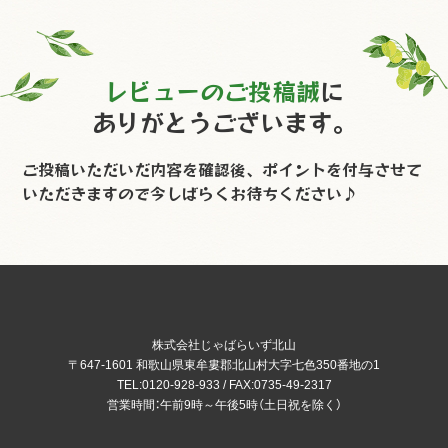
レビューのご投稿誠
に
ありがとうございます。
ご投稿いただいだ内容を確認後、
ポイントを付与させて
いただきますので
今しばらくお待ちください♪
株式会社じゃばらいず北山
〒647-1601 和歌山県東牟婁郡北山村大字七色350番地の1
TEL:0120-928-933 / FAX:0735-49-2317
営業時間：午前9時～午後5時（土日祝を除く）