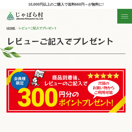
10,000円以上のご購入で
送料660円～が無料に！
じゃばらの商品を探す
産地直送!旬の商品
HOME
レビューご記入でプレゼント
レビューご記入でプレゼント
商品の分類から探す
ギフト
すべての商品を見る