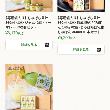
【専用箱入り】 じゃばら果汁
【専用箱入り】 じゃばら果汁
360ml×1本・ジャム×2個・マー
360ml×1本・熟成 噂のどろぽ
マレード×2個セット
ん 140g ×2個・じゃばらぽん酢
じゃぽん 360ml ×1本セット
¥
6,170
税込
¥
5,200
税込
詳細を見る
詳細を見る