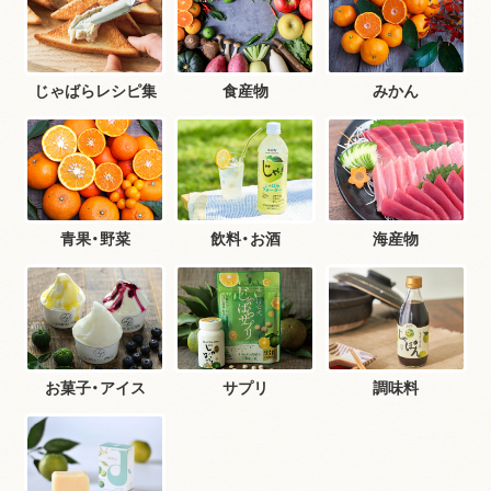
じゃばらレシピ集
食産物
みかん
青果・野菜
飲料・お酒
海産物
お菓子・アイス
サプリ
調味料