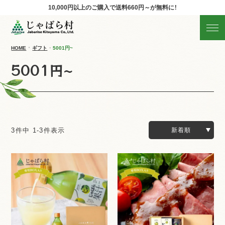
10,000円以上のご購入で
送料660円～が無料に！
じゃばらの商品を探す
産地直送!旬の商品
HOME
ギフト
5001円~
5001円~
商品の分類から探す
ギフト
すべての商品を見る
3
件中
1
-
3
件表示
新着順