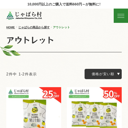
10,000円以上のご購入で
送料660円～が無料に！
じゃばらの商品を探す
産地直送!旬の商品
HOME
じゃばらの商品から探す
アウトレット
アウトレット
商品の分類から探す
ギフト
すべての商品を見る
2
件中
1
-
2
件表示
価格が安い順