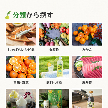
分類
から探す
じゃばらレシピ集
食産物
みかん
青果・野菜
飲料・お酒
海産物