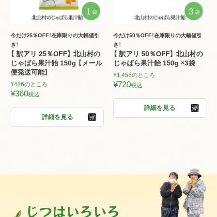
今だけ25％OFF！在庫限りの大幅値引
今だけ50％OFF！在庫限りの大幅値引
き！
き！
【 訳アリ 25％OFF】 北山村の
【 訳アリ 50％OFF】 北山村の
じゃばら果汁飴 150g 【メール
じゃばら果汁飴 150g ×3袋
便発送可能】
¥
1,458
のところ
¥
720
¥
486
のところ
税込
¥
360
税込
詳細を見る
詳細を見る
じつはいろいろ