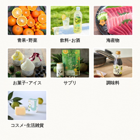
青果・野菜
飲料・お酒
海産物
お菓子・アイス
サプリ
調味料
コスメ・生活雑貨