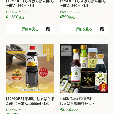
【10％OFF】じゃばらぽん酢 じ
【5％OFF】じゃばらぽん酢 じ
ゃぽん 360ml×3本
ゃぽん 360ml×1本
¥
1,878
のところ
¥
626
のところ
¥
1,690
¥
590
税込
税込
詳細を見る
詳細を見る
【30％OFF】業務用 じゃばらぽ
※次回9月上旬頃入荷予定
ん酢 じゃぽん 1000ml×1本
じゃばら調味料セット
¥
3,550
¥
1,566
のところ
税込