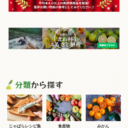
分類
から探す
じゃばらレシピ集
食産物
みかん