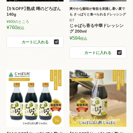
【5％OFF】熟成 噂のどろぽん
爽やかな酸味が食欲を刺激し暑い夏で
140g
も さっぱりと食べられるドレッシング
に！
¥
800
のところ
じゃばら香る中華ドレッシン
¥
760
税込
グ 200ml
¥
594
税込
カートに入れる
カートに入れる