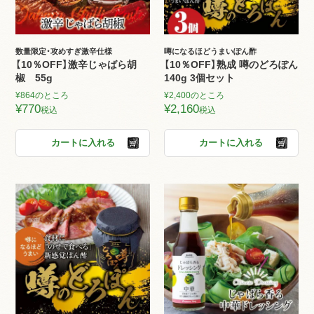
数量限定・攻めすぎ激辛仕様
噂になるほどうまいぽん酢
【10％OFF】激辛じゃばら胡
【10％OFF】熟成 噂のどろぽん
椒 55g
140g 3個セット
¥
864
のところ
¥
2,400
のところ
¥
770
¥
2,160
税込
税込
カートに入れる
カートに入れる