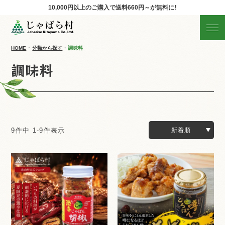
10,000円以上のご購入で
送料660円～が無料に！
じゃばらの商品を探す
産地直送!旬の商品
HOME
分類から探す
調味料
調味料
商品の分類から探す
ギフト
すべての商品を見る
9
件中
1
-
9
件表示
新着順