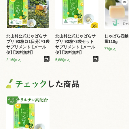
北山村公式じゃばらサ
北山村公式じゃばらサ
じゃばら石鹸
プリ 93粒（31日分）×1袋
プリ 93粒×3袋セット
量110g
サプリメント 【メール
サプリメント 【メール
770
(税込)
便】【送料無料】
便】【送料無料】
2,160
5,880
(税込)
(税込)
チェック
した商品