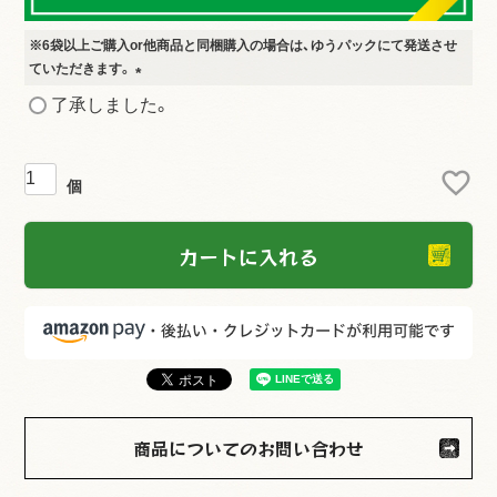
※6袋以上ご購入or他商品と同梱購入の場合は、ゆうパックにて発送させ
ていただきます。
(
了承しました。
必
須
)
カートに入れる
商品についてのお問い合わせ