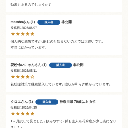
効果もあるのでしょうか？
matoho
1
非公開
購入者
投稿日
2026/06/07
個人的な感想ですが、飲むのと飲まないのとでは大違いです。

本当に助かっています。
花粉怖いにゃん
1
非公開
購入者
投稿日
2026/05/11
花粉症対策で継続購入しています。症状が和らぎ助かっています。
クロエ
1
神奈川県
70歳以上
女性
購入者
投稿日
2026/04/25
1ヶ月試して見ました。飲みやすく、孫も主人も花粉症が少し楽になり
ました。