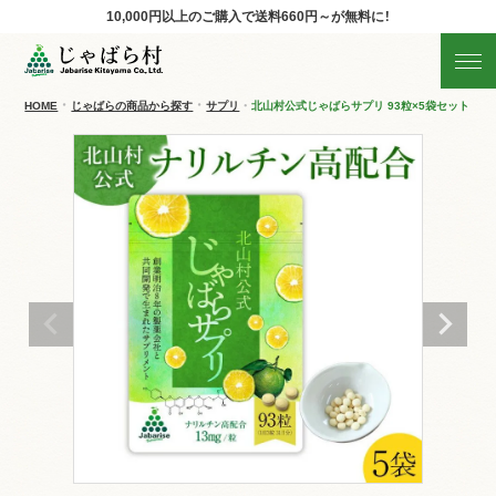
10,000円以上のご購入で
送料660円～が無料に！
じゃばらの商品を探す
産地直送!旬の商品
HOME
じゃばらの商品から探す
サプリ
北山村公式じゃばらサプリ 93粒×5袋セット サプ
商品の分類から探す
ギフト
すべての商品を見る