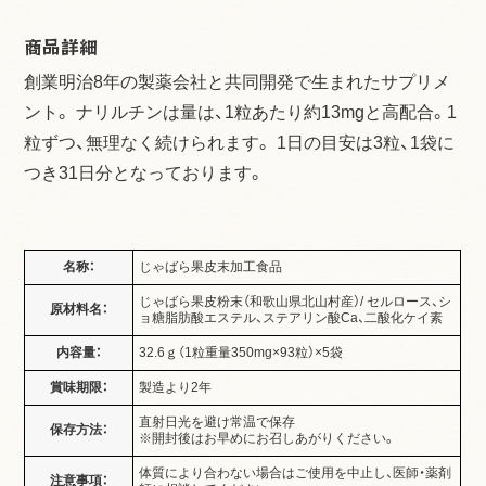
商品詳細
創業明治8年の製薬会社と共同開発で生まれたサプリメ
ント。 ナリルチンは量は、1粒あたり約13mgと高配合。1
粒ずつ、無理なく続けられます。 1日の目安は3粒、1袋に
つき31日分となっております。
名称：
じゃばら果皮末加工食品
じゃばら果皮粉末（和歌山県北山村産）/ セルロース、シ
原材料名：
ョ糖脂肪酸エステル、ステアリン酸Ca、二酸化ケイ素
内容量：
32.6ｇ（1粒重量350mg×93粒）×5袋
賞味期限：
製造より2年
直射日光を避け常温で保存
保存方法：
※開封後はお早めにお召しあがりください。
体質により合わない場合はご使用を中止し、医師・薬剤
注意事項：