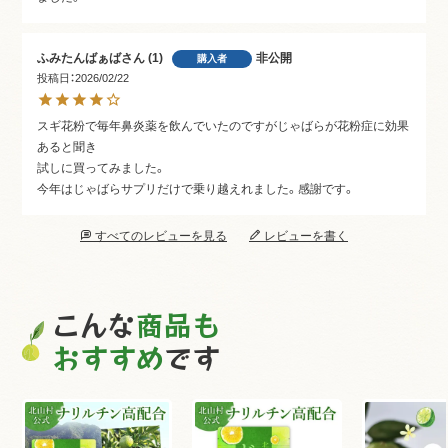
ふみたんばぁば
1
非公開
購入者
投稿日
2026/02/22
スギ花粉で毎年鼻炎薬を飲んでいたのですがじゃばらが花粉症に効果
あると聞き

試しに買ってみました。

今年はじゃばらサプリだけで乗り越えれました。感謝です。
すべてのレビューを見る
レビューを書く
こんな
商品も
おすすめ
です