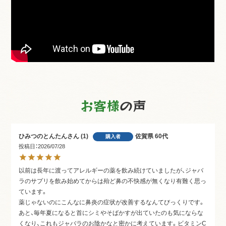
お客様
の声
ひみつのとんたん
1
佐賀県
60代
購入者
投稿日
2026/07/28
以前は長年に渡ってアレルギーの薬を飲み続けていましたが、ジャバ
ラのサプリを飲み始めてからは殆ど鼻の不快感が無くなり有難く思っ
ています。

薬じゃないのにこんなに鼻炎の症状が改善するなんてびっくりです。

あと、毎年夏になると首にシミやそばかすが出ていたのも気にならな
くなり、これもジャバラのお陰かなと密かに考えています。ビタミンC