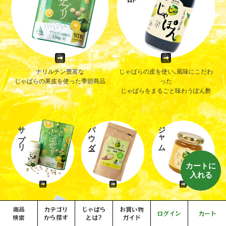
ナリルチン豊富な
じゃばらの皮を使い、風味にこだわ
じゃばらの果皮を使った季節商品
った
じゃばらをまるごと味わうぽん酢
サプリ
パウダー
ジャム
カートに
入れる
商品
カテゴリ
じゃばら
お買い物
ログイン
カート
検索
から探す
とは?
ガイド