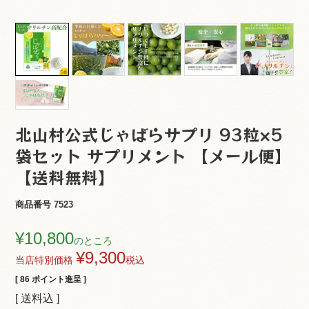
北山村公式じゃばらサプリ 93粒×5
袋セット サプリメント 【メール便】
【送料無料】
商品番号
7523
¥
10,800
のところ
¥
9,300
当店特別価格
税込
[
86
ポイント進呈 ]
送料込