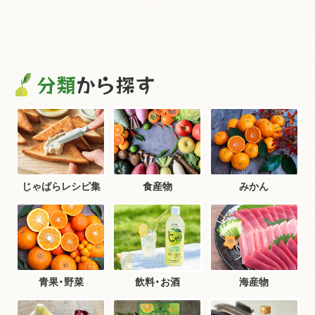
分類
から探す
じゃばらレシピ集
食産物
みかん
青果・野菜
飲料・お酒
海産物