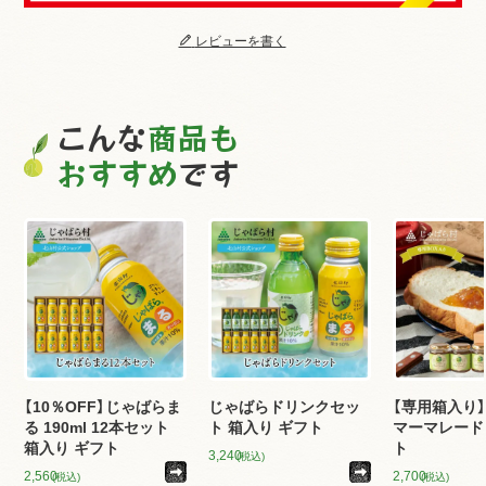
レビューを書く
こんな
商品も
おすすめ
です
【10％OFF】じゃばらま
じゃばらドリンクセッ
【専用箱入り】
る 190ml 12本セット
ト 箱入り ギフト
マーマレード
箱入り ギフト
ト
3,240
(税込)
2,560
2,700
(税込)
(税込)