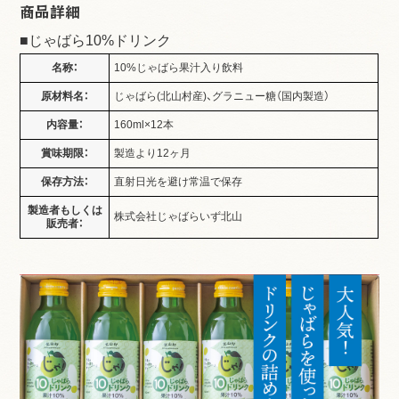
商品詳細
■じゃばら10%ドリンク
名称：
10%じゃばら果汁入り飲料
原材料名：
じゃばら(北山村産)、グラニュー糖（国内製造）
内容量：
160ml×12本
賞味期限：
製造より12ヶ月
保存方法：
直射日光を避け常温で保存
製造者もしくは
株式会社じゃばらいず北山
販売者：