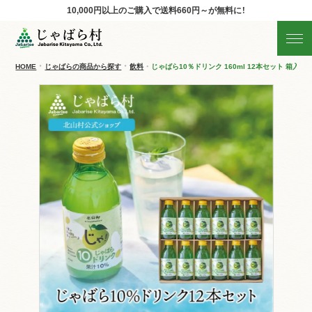
10,000円以上のご購入で
送料660円～が無料に！
じゃばらの商品を探す
産地直送!旬の商品
HOME
じゃばらの商品から探す
飲料
じゃばら10％ドリンク 160ml 12本セット 箱入り
商品の分類から探す
ギフト
すべての商品を見る