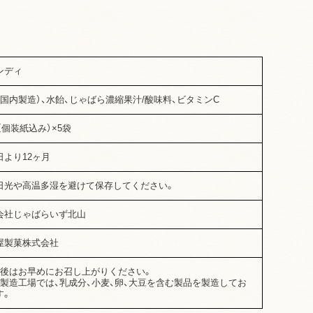
ンディ
（国内製造）、水飴、じゃばら濃縮果汁/酸味料、ビタミンC
g（個装紙込み）×5袋
日より12ヶ月
日光や高温多湿を避けて保存してください。
会社じゃばらいず北山
屋製菓株式会社
封後はお早めにお召し上がりください。
品製造工場では、乳成分、小麦、卵、大豆を含む製品を製造してお
す。