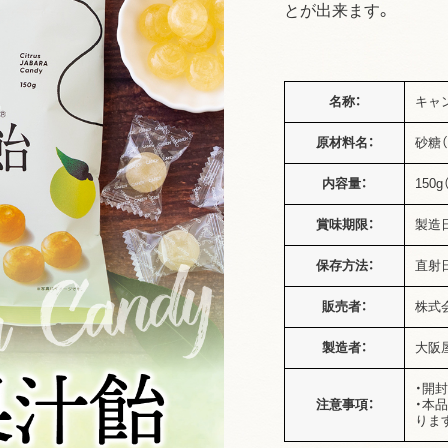
とが出来ます。
名称：
キャ
原材料名：
砂糖
内容量：
150
賞味期限：
製造
保存方法：
直射
販売者：
株式
製造者：
大阪
・開
注意事項：
・本
りま