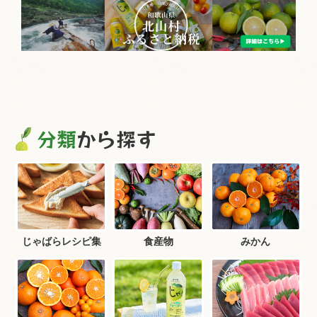
分類
から探す
じゃばらレシピ集
食産物
みかん