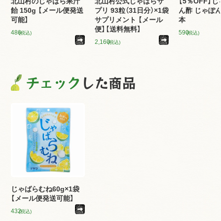
北山村のじゃばら果汁
北山村公式じゃばらサ
【5％OFF】
飴 150g 【メール便発送
プリ 93粒（31日分）×1袋
ん酢 じゃぽん 
可能】
サプリメント 【メール
本
便】【送料無料】
486
590
(税込)
(税込)
2,160
(税込)
チェック
した商品
じゃばらむね60g×1袋
【メール便発送可能】
432
(税込)