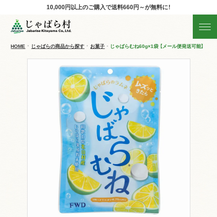
10,000円以上のご購入で
送料660円～が無料に！
じゃばらの商品を探す
産地直送!旬の商品
HOME
じゃばらの商品から探す
お菓子
じゃばらむね60g×1袋 【メール便発送可能】
商品の分類から探す
ギフト
すべての商品を見る