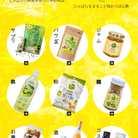
じゃばらの果皮を使った季節商品
った
じゃばらをまるごと味わうぽん酢
サプリ
パウダー
ジャム
お菓子
コスメ