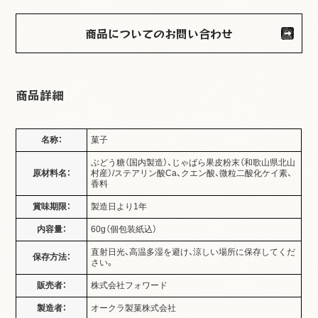
商品についてのお問い合わせ
商品詳細
名称：
菓子
ぶどう糖（国内製造）、じゃばら果皮粉末（和歌山県北山
原材料名：
村産）/ステアリン酸Ca、クエン酸、微粒二酸化ケイ素、
香料
賞味期限：
製造日より1年
内容量：
60g（個包装紙込）
直射日光、高温多湿を避け、涼しい場所に保存してくだ
保存方法：
さい。
販売者：
株式会社フォワード
製造者：
オークラ製菓株式会社