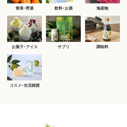
青果・野菜
飲料・お酒
海産物
お菓子・アイス
サプリ
調味料
コスメ・生活雑貨