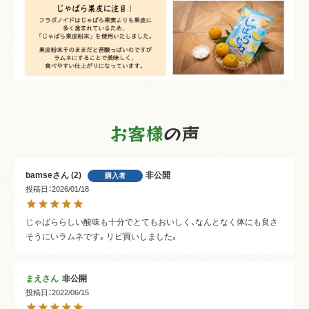
お客様
の声
bamse
2
非公開
購入者
投稿日
2026/01/18
じゃばららしい酸味も十分でとてもおいしく、なんとなく体にも良さ
そうにいラムネです。リピ買いしました。
まえ
非公開
投稿日
2022/06/15