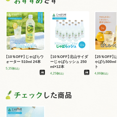
おすすめ
です
【10％OFF】じゃばらウ
【10％OFF】北山サイダ
【25％OFF
ォーター 510ml 24本
ーじゃばらッシュ 250
ゃばら500m
ml×12本
ト
5,350
(税込)
4,250
4,860
(税込)
(税込)
チェック
した商品