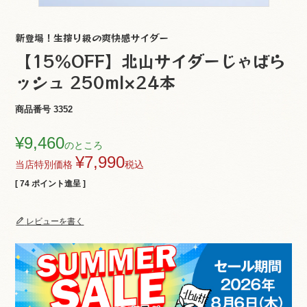
新登場！生搾り級の爽快感サイダー
【15％OFF】北山サイダーじゃばら
ッシュ 250ml×24本
商品番号
3352
¥
9,460
のところ
¥
7,990
当店特別価格
税込
[
74
ポイント進呈 ]
レビューを書く