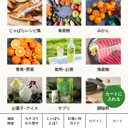
じゃばらレシピ集
食産物
みかん
青果・野菜
飲料・お酒
海産物
カートに
入れる
お菓子・アイス
サプリ
調味料
商品
カテゴリ
じゃばら
お買い物
ログイン
カート
検索
から探す
とは?
ガイド