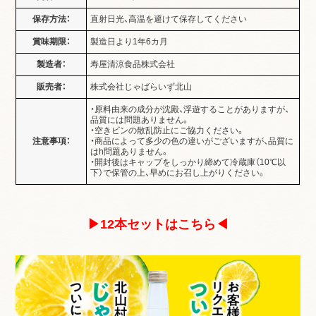
保存方法：
直射日光、高温を避けて保存してください
賞味期限：
製造日より1年6カ月
製造者：
寿屋清涼食品株式会社
販売者：
株式会社じゃばらいず北山
・原料由来の成分が沈殿、浮遊することがありますが、
品質には問題ありません。
・空きビンの散乱防止にご協力ください。
注意事項：
・商品によって多少の色の違いがございますが、品質に
はh問題ありません。
・開封後はキャップをしっかり締めて冷蔵庫（10℃以
下）で保管の上、早めにお召し上がりください。
▶12本セットはこちら◀