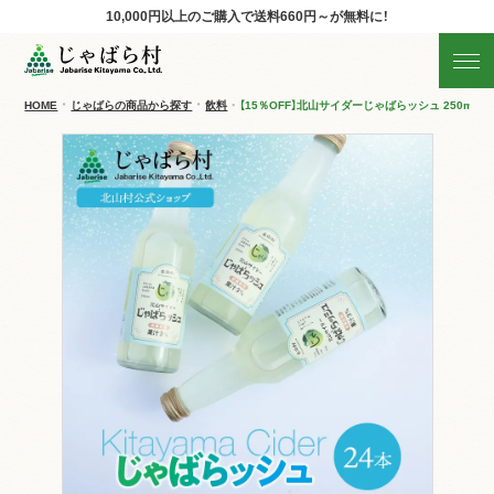
10,000円以上のご購入で
送料660円～が無料に！
じゃばらの商品を探す
産地直送!旬の商品
HOME
じゃばらの商品から探す
飲料
【15％OFF】北山サイダーじゃばらッシュ 250ml×2
商品の分類から探す
ギフト
すべての商品を見る