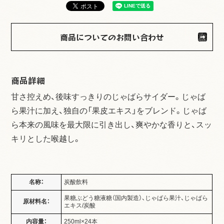
商品についてのお問い合わせ
商品詳細
甘さ控えめ、後味すっきりのじゃばらサイダー。じゃば
ら果汁に加え、独自の「果皮エキス」をブレンド。じゃば
ら本来の風味を最大限に引き出し、爽やかな香りと、スッ
キリとした喉越し。
名称：
炭酸飲料
果糖ぶどう糖液糖（国内製造）、じゃばら果汁、じゃばら
原材料名：
エキス/炭酸
内容量：
250ml×24本