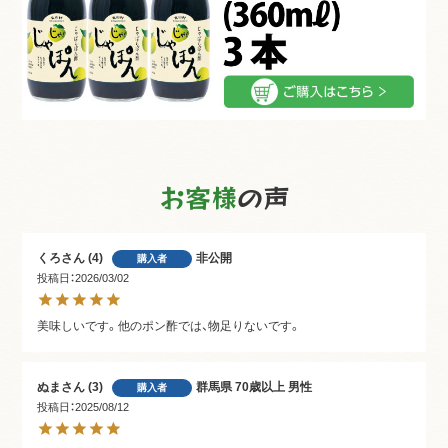
お客様
の声
くろ
4
非公開
購入者
投稿日
2026/03/02
ぬま
3
群馬県
70歳以上
男性
購入者
投稿日
2025/08/12