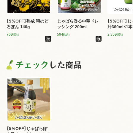
【5％OFF】熟成 噂のど
じゃばら香る中華ドレ
【5％OFF】
ろぽん 140g
ッシング 200ml
汁360ml×1本
760
594
2,350
(税込)
(税込)
(税込)
チェック
した商品
【5％OFF】じゃばらぽ