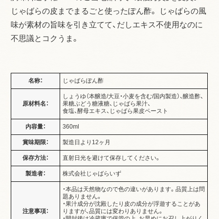
じゃばらの皮までまるごと使ったぽん酢。 じゃばらの風
味が素材の旨味を引き立てて、だしエキス不使用なのに
不思議とコクうま。
名称：
じゃばらぽん酢
しょうゆ（本醸造/大豆・小麦を含む/国内製造）、醸造酢、
原材料名：
果糖ぶどう糖液糖、じゃばら果汁、
食塩、酵母エキス、じゃばら果皮ペースト
内容量：
360ml
賞味期限：
製造日より12ヶ月
保存方法：
直射日光を避けて保存してください。
製造者：
株式会社じゃばらいず
・
本品は天然物なので色の違いがあります。品質上は問
題ありません。
・
果汁成分が沈殿したり皮の成分が浮遊することがあ
注意事項：
りますが、品質には変わりありません。
・
開封後は冷蔵庫で保管の上、お早めにお召し上がりく