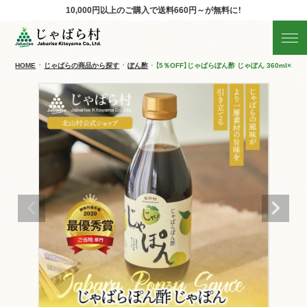
10,000円以上のご購入で
送料660円～が無料に！
じゃばらの商品を探す
産地直送!旬の商品
HOME
じゃばらの商品から探す
ぽん酢
【5％OFF】じゃばらぽん酢 じゃぽん 360ml×1本
商品の分類から探す
ギフト
すべての商品を見る