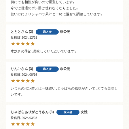
何にでも相性が良いので重宝しています。

今では普通のポン酢は使わなくなりました。

使い方によりジャバラ果汁と一緒に混ぜて調整しています。
ととと
2
非公開
購入者
投稿日
2024/12/31
水炊きの季節、美味しくいただいています。
りんご
3
非公開
購入者
投稿日
2024/08/16
いつものポン酢とは一味違い、じゃばらの風味がきいて、とても美味し
いです。
じゃばらありがとう
3
女性
購入者
投稿日
2024/03/28