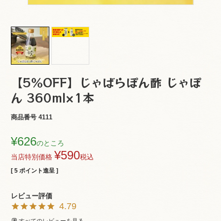
【5％OFF】じゃばらぽん酢 じゃぽ
ん 360ml×1本
商品番号
4111
¥
626
のところ
¥
590
当店特別価格
税込
[
5
ポイント進呈 ]
4.79