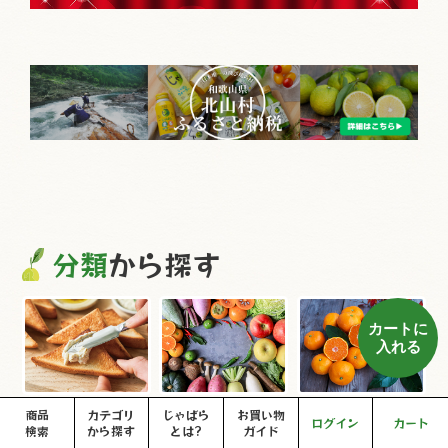
分類
から探す
カートに
入れる
じゃばらレシピ集
食産物
みかん
商品
カテゴリ
じゃばら
お買い物
ログイン
カート
検索
から探す
とは?
ガイド