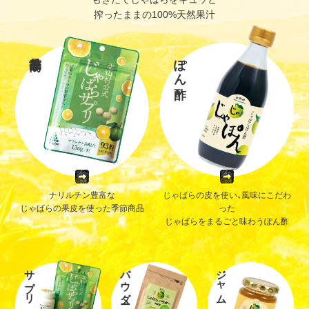
搾ったままの100%天然果汁
ぽん酢
ナリルチン豊富な
じゃばらの皮を使い、風味にこだわ
じゃばらの果皮を使った季節商品
った
じゃばらをまるごと味わうぽん酢
サプリ
パウダー
ジャム