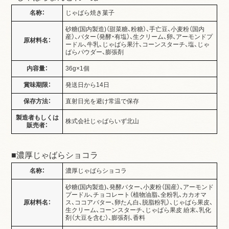
名称：
じゃばら焼き菓子
砂糖(国内製造)（
甜菜糖、粉糖
）、
手亡豆
、小麦粉（国内
産）、バター（発酵・有塩）、生クリーム、卵、アーモンドプ
原材料名：
ードル、牛乳、じゃばら果汁、コーンスターチ、塩、じゃ
ばらパウダー、膨張剤
内容量：
36g×1個
賞味期限：
発送日から14日
保存方法：
直射日光を避け常温で保存
製造者もしくは
株式会社じゃばらいず北山
販売者：
■濃厚じゃばらショコラ
名称：
濃厚じゃばらショコラ
砂糖(国内製造)、発酵バター、小麦粉（国産）、アーモンド
プードル、チョコレート（植物油脂、全粉乳、カカオマ
原材料名：
ス、ココアバター、卵たん白、脱脂粉乳）、じゃばら果皮、
生クリーム、コーンスターチ、じゃばら果皮 紛末、乳化
剤（大豆を含む）、膨張剤、香料