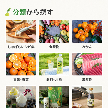
分類
から探す
じゃばらレシピ集
食産物
みかん
青果・野菜
飲料・お酒
海産物