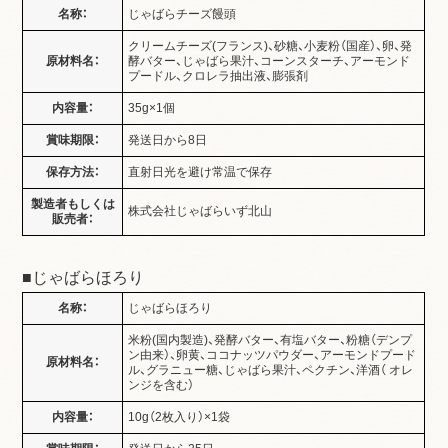
名称：
じゃばらチーズ饅頭
クリームチーズ(フランス)、砂糖、小麦粉（国産）、卵、発
原材料名：
酵バター、じゃばら果汁、コーンスターチ、アーモンド
プードル、クロレラ抽出液、膨張剤
内容量：
35g×1個
賞味期限：
発送日から8日
保存方法：
直射日光を避け常温で保存
製造者もしくは
株式会社じゃばらいず北山
販売者：
■じゃばらほろり
名称：
じゃばらほろり
米粉(国内製造)、発酵バター、有塩バター、粉糖（デンプ
ン由来）、卵黄、ココナッツパウダー、アーモンドプード
原材料名：
ル、グラニュー糖、じゃばら果汁、ペクチン、洋酒（ オレ
ンジを含む）
内容量：
10g（2枚入り）×1袋