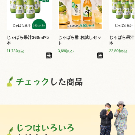
じゃばら果汁360ml×5
じゃばら酢 お試しセッ
じゃばら果汁36
本
ト
本
11,780
3,690
22,800
(税込)
(税込)
(税込)
チェック
した商品
じつはいろいろ