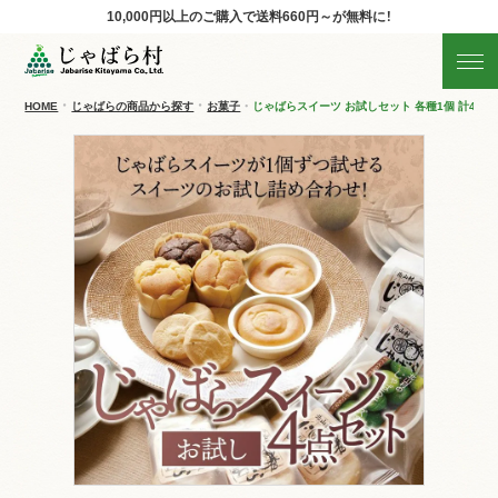
10,000円以上のご購入で
送料660円～が無料に！
じゃばらの商品を探す
産地直送!旬の商品
HOME
じゃばらの商品から探す
お菓子
じゃばらスイーツ お試しセット 各種1個 計4個
商品の分類から探す
ギフト
すべての商品を見る