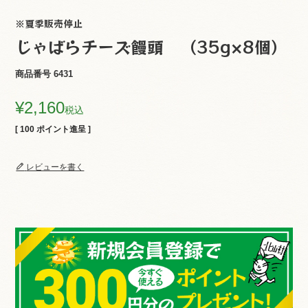
※夏季販売停止
じゃばらチーズ饅頭 （35g×8個）
商品番号
6431
¥
2,160
税込
[
100
ポイント進呈 ]
レビューを書く