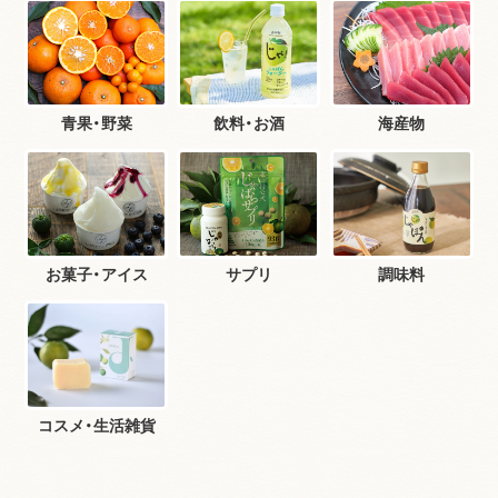
青果・野菜
飲料・お酒
海産物
お菓子・アイス
サプリ
調味料
コスメ・生活雑貨