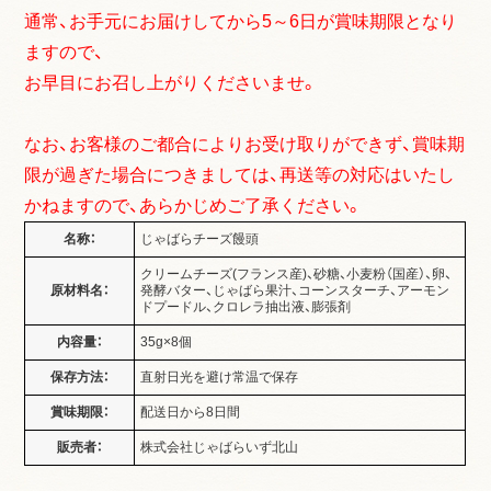
通常、お手元にお届けしてから5～6日が賞味期限となり
ますので、
お早目にお召し上がりくださいませ。
なお、お客様のご都合によりお受け取りができず、賞味期
限が過ぎた場合につきましては、再送等の対応はいたし
かねますので、あらかじめご了承ください。
名称：
じゃばらチーズ饅頭
クリームチーズ(フランス産)、砂糖、小麦粉（国産）、卵、
原材料名：
発酵バター、じゃばら果汁、コーンスターチ、アーモン
ドプードル、クロレラ抽出液、膨張剤
内容量：
35g×8個
保存方法：
直射日光を避け常温で保存
賞味期限：
配送日から8日間
販売者：
株式会社じゃばらいず北山