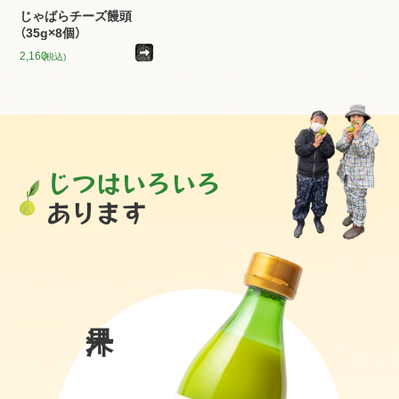
じゃばらチーズ饅頭
（35g×8個）
2,160
(税込)
じつはいろいろ
あります