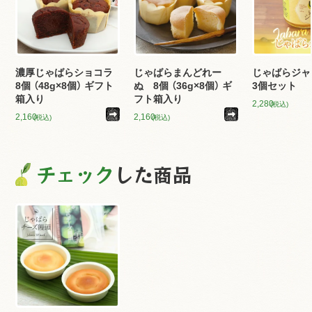
濃厚じゃばらショコラ
じゃばらまんどれー
じゃばらジャム
8個 （48g×8個） ギフト
ぬ 8個 （36g×8個） ギ
3個セット
箱入り
フト箱入り
2,280
(税込)
2,160
2,160
(税込)
(税込)
チェック
した商品