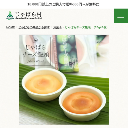
10,000円以上のご購入で
送料660円～が無料に！
じゃばらの商品を探す
産地直送!旬の商品
HOME
じゃばらの商品から探す
お菓子
じゃばらチーズ饅頭 （35g×8個）
商品の分類から探す
ギフト
すべての商品を見る