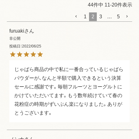
44
件中
11
-
20
件表示
1
2
3
…
5
furuaki
非公開
投稿日
2022/06/25
じゃばら商品の中で私に一番合っているじゃばら
パウダーが、なんと半額で購入できるという決算
セールに感謝です。毎朝フルーツとヨーグルトに
かけていただいてます。もう数年続けていて春の
花粉症の時期がずいぶん楽になりました。ありが
とうございます。