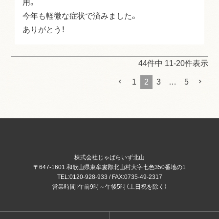
用。

今年も軽微な症状で済みました。

ありがとう！
44
件中
11
-
20
件表示
1
2
3
…
5
株式会社じゃばらいず北山
〒647-1601 和歌山県東牟婁郡北山村大字七色350番地の1
TEL:0120-928-933 / FAX:0735-49-2317
営業時間：午前9時～午後5時（土日祝を除く）