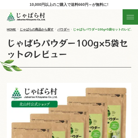
10,000円以上のご購入で
送料660円～が無料に！
じゃばらの商品を探す
産地直送!旬の商品
HOME
じゃばらの商品から探す
パウダー
じゃばらパウダー100g×5袋セットのレビュー
じゃばらパウダー100g×5袋セ
商品の分類から探す
ットのレビュー
ギフト
すべての商品を見る