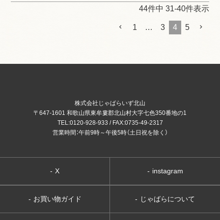
44
件中
31
-
40
件表示
1
…
3
4
5
株式会社じゃばらいず北山
〒647-1601 和歌山県東牟婁郡北山村大字七色350番地の1
TEL:0120-928-933 / FAX:0735-49-2317
営業時間：午前9時～午後5時（土日祝を除く）
-
X
-
instagram
-
お買い物ガイド
-
じゃばらについて