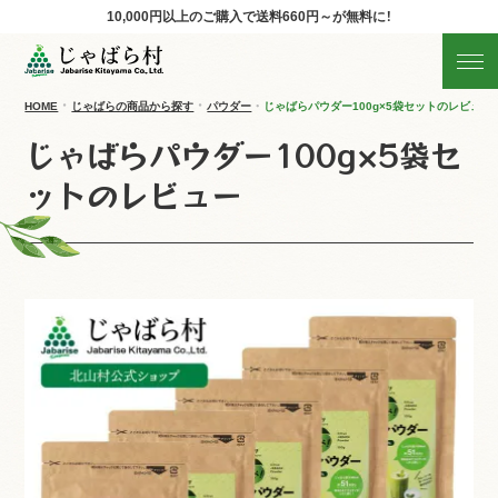
10,000円以上のご購入で
送料660円～が無料に！
じゃばらの商品を探す
産地直送!旬の商品
HOME
じゃばらの商品から探す
パウダー
じゃばらパウダー100g×5袋セットのレビュー
じゃばらパウダー100g×5袋セ
商品の分類から探す
ットのレビュー
ギフト
すべての商品を見る