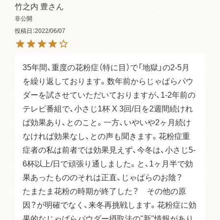
竹之内 豊
非公開
投稿日
2022/06/07
35年間、重度の花粉症（特に目）で「地獄」の2-5月
を繰り返しております。数年前からじゃばらパウ
ダーを試させていただいておりますが、1‐2年前の
テレビ番組で、小さじ1杯 X 3回/日を2週間続けれ
ば効果あり、とのこと。一方、いやいや2ヶ月続け
なければ効果なし、との声も聞きます。花粉症重
症者の私は前者では効果見えず、今冬は、小さじ5-
6杯以上/日で頑張り通しました。と、1ヶ月半で効
果あったもののそれは正直、じゃばらのお陰？　
たまたま花粉の時期が終了した？　その他の原
因？が明確でなく、来冬再挑戦します。花粉症に効
果的なじゃばらパウダー摂取法の"新"情報があり