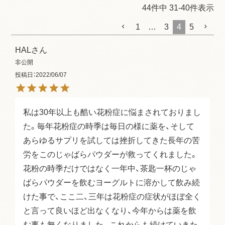
44
件中
31
-
40
件表示
1
…
3
4
5
HAL
非公開
投稿日
2022/06/07
私は30年以上も酷い花粉症に悩まされておりまし
た。毎年花粉症の時季は毎日の様に薬を、そして
あらゆるサプリを試しては挫折してきた長年の苦
労をこのじゃばらパウダーが救ってくれました。
花粉の時季だけではなく一年中、茶匙一杯のじゃ
ばらパウダーを飲むヨーグルトに溶かして飲み続
けた事で、ここ二、三年は花粉症の症状がほぼ全く
と言って良いほど出なくなり、今年からは薬を飲
む事も無くなりました。これからも続けていきた