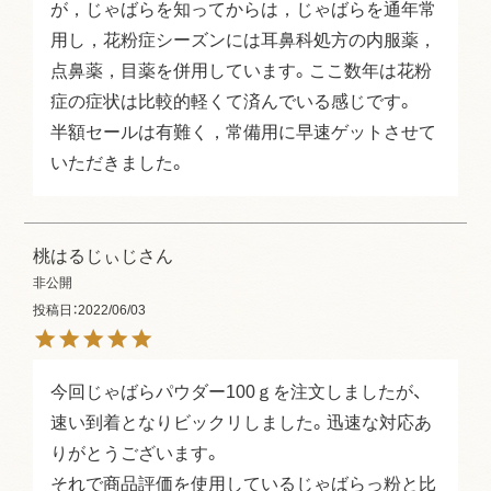
が，じゃばらを知ってからは，じゃばらを通年常
用し，花粉症シーズンには耳鼻科処方の内服薬，
点鼻薬，目薬を併用しています。ここ数年は花粉
症の症状は比較的軽くて済んでいる感じです。

半額セールは有難く，常備用に早速ゲットさせて
いただきました。
桃はるじぃじ
非公開
投稿日
2022/06/03
今回じゃばらパウダー100ｇを注文しましたが、
速い到着となりビックリしました。迅速な対応あ
りがとうございます。

それで商品評価を使用しているじゃばらっ粉と比