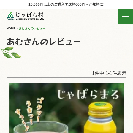
10,000円以上のご購入で
送料660円～が無料に！
じゃばらの商品を探す
産地直送!旬の商品
HOME
あむさんのレビュー
あむさんのレビュー
商品の分類から探す
ギフト
1
件中
1
-
1
件表示
すべての商品を見る