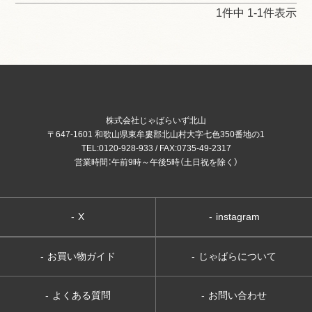
1
件中
1
-
1
件表示
株式会社じゃばらいず北山
〒647-1601 和歌山県東牟婁郡北山村大字七色350番地の1
TEL:0120-928-933 / FAX:0735-49-2317
営業時間：午前9時～午後5時（土日祝を除く）
-
X
-
instagram
-
お買い物ガイド
-
じゃばらについて
-
よくある質問
-
お問い合わせ