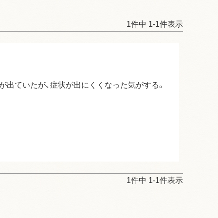
1
件中
1
-
1
件表示
が出ていたが、症状が出にくくなった気がする。
1
件中
1
-
1
件表示