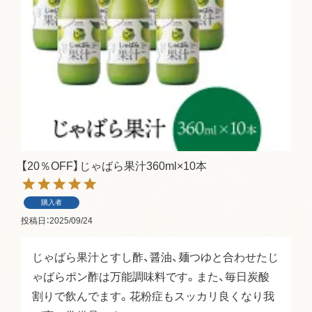
【20％OFF】じゃばら果汁360ml×10本
購入者
投稿日
2025/09/24
じゃばら果汁とすし酢、醤油、麺つゆと合わせたじ
ゃばらポン酢は万能調味料です。また、毎日炭酸
割りで飲んでます。花粉症もスッカリ良くなり我