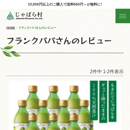
10,000円以上のご購入で
送料660円～が無料に！
じゃばらの商品を探す
産地直送!旬の商品
HOME
フランクパパさんのレビュー
フランクパパさんのレビュー
商品の分類から探す
ギフト
2
件中
1
-
2
件表示
すべての商品を見る