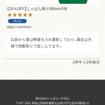
【10％OFF】じゃばら果汁360ml×5本
購入者
投稿日
2025/03/24
以前から妻は蜂蜜を入れ愛飲しており、最近は夫
婦で焼酎割りで楽しんでます。
2
件中
1
-
2
件表示
株式会社じゃばらいず北山
〒647-1601 和歌山県東牟婁郡北山村大字七色350番地の1