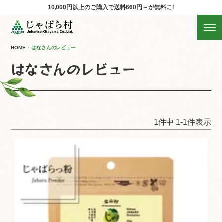
10,000円以上のご購入で
送料660円～が無料に！
じゃばらの商品を探す
産地直送!旬の商品
HOME
はなさんのレビュー
はなさんのレビュー
商品の分類から探す
ギフト
1
件中
1
-
1
件表示
すべての商品を見る