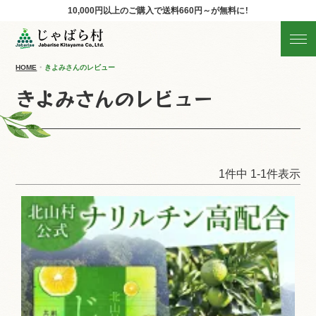
10,000円以上のご購入で
送料660円～が無料に！
じゃばらの商品を探す
産地直送!旬の商品
HOME
きよみさんのレビュー
きよみさんのレビュー
商品の分類から探す
ギフト
1
件中
1
-
1
件表示
すべての商品を見る