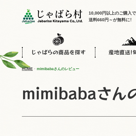
10,000円以上のご購入で
送料660円～が無料に！
じゃばらの商品を探す
産地直送!
HOME
mimibabaさんのレビュー
mimibabaさ