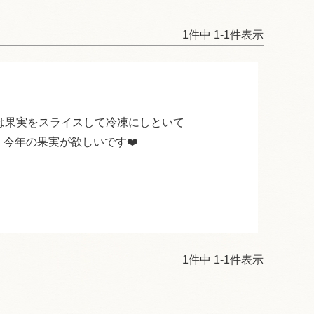
1
件中
1
-
1
件表示
aは果実をスライスして冷凍にしといて

今年の果実が欲しいです❤️
1
件中
1
-
1
件表示