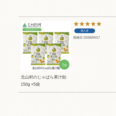
購入者
投稿日
2026/04/17
北山村のじゃばら果汁飴
150g ×5袋