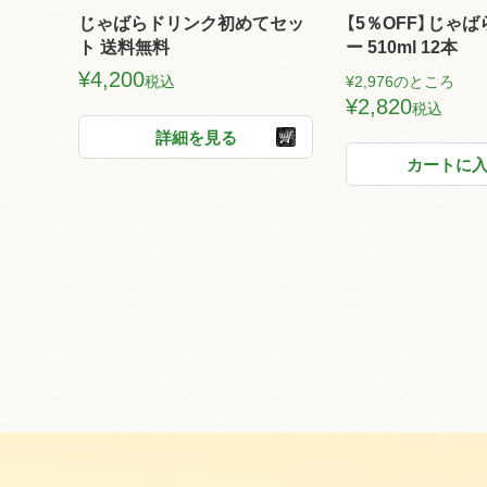
じゃばらドリンク初めてセッ
【5％OFF】じゃ
ト 送料無料
ー 510ml 12本
¥
4,200
税込
¥
2,976
のところ
¥
2,820
税込
詳細を見る
カートに