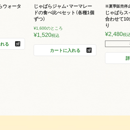
ばらウォータ
じゃばらジャム・マーマレー
※夏季販売停
ドの食べ比べセット（各種1個
じゃばらス
ずつ）
合わせて10
り
¥
1,600
のところ
¥
2,480
¥
1,520
税
税込
入れる
カートに入れる
詳