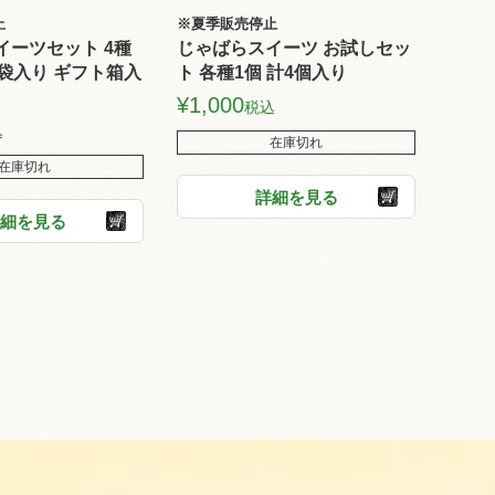
止
※夏季販売停止
イーツセット 4種
じゃばらスイーツ お試しセッ
袋入り ギフト箱入
ト 各種1個 計4個入り
¥
1,000
税込
込
在庫切れ
在庫切れ
詳細を見る
細を見る