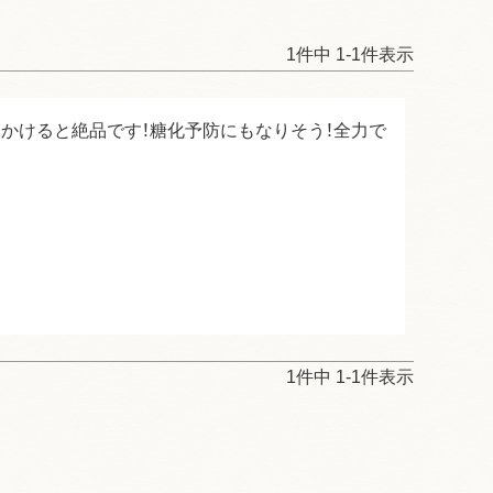
1
件中
1
-
1
件表示
かけると絶品です！糖化予防にもなりそう！全力で
1
件中
1
-
1
件表示