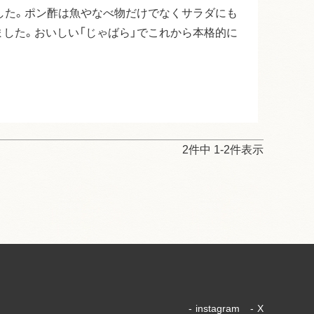
した。ポン酢は魚やなべ物だけでなくサラダにも
した。おいしい「じゃばら」でこれから本格的に
2
件中
1
-
2
件表示
-
instagram
-
X