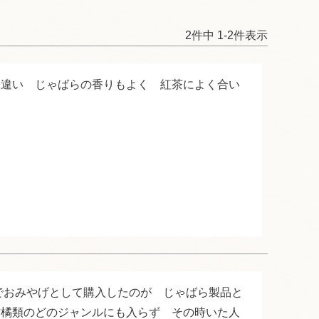
2
件中
1
-
2
件表示
味違い　じゃばらの香りもよく　紅茶によく合い
でおみやげとして購入したのが　じゃばら製品と
柑橘類のどのジャンルにも入らず　その時いた人